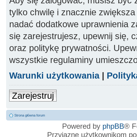
Aby się zalogować, musisz być z
tylko chwilę i znacznie zwiększ
nadać dodatkowe uprawnienia z
się zarejestrujesz, upewnij się
oraz politykę prywatności. Upewn
wszystkie regulaminy umieszczo
Warunki użytkowania
|
Polity
Zarejestruj
Strona główna forum
Powered by
phpBB
® F
Przyjazne użytkownikom po