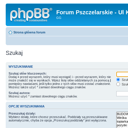
Forum Pszczelarskie - Ul 
GG
Strona główna forum
Szukaj
WYSZUKIWANIE
Szukaj słów kluczowych:
Dodaj
+
przed wyrazem, który musi wystąpić i
-
przed wyrazem, który nie
Szuk
może znaleźć się w wynikach. Wpisz listę słów oddzielanych za pomocą
|
pomiędzy nawiasami, jeśli tylko jedno z tych słów musi zostać znalezione.
Szuk
Możesz także użyć * zamiast dowolnego ciągu znaków.
Szukaj autora:
Możesz użyć * zamiast dowolnego ciągu znaków.
OPCJE WYSZUKIWANIA
Przeszukaj działy:
Wybierz działy, które chcesz przeszukać. Poddziały są przeszukiwane
automatycznie, chyba że opcja „Przeszukuj poddziały” jest wyłączona.