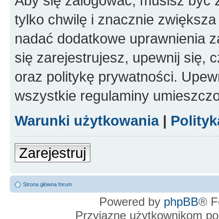
Aby się zalogować, musisz być z
tylko chwilę i znacznie zwiększ
nadać dodatkowe uprawnienia z
się zarejestrujesz, upewnij się
oraz politykę prywatności. Upewn
wszystkie regulaminy umieszczo
Warunki użytkowania
|
Polity
Zarejestruj
Strona główna forum
Powered by
phpBB
® F
Przyjazne użytkownikom po