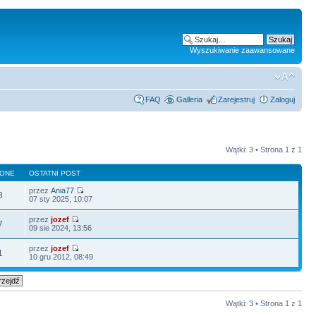
Wyszukiwanie zaawansowane
FAQ
Galleria
Zarejestruj
Zaloguj
Wątki: 3 • Strona
1
z
1
LONE
OSTATNI POST
przez
Ania77
3
07 sty 2025, 10:07
przez
jozef
7
09 sie 2024, 13:56
przez
jozef
1
10 gru 2012, 08:49
Wątki: 3 • Strona
1
z
1