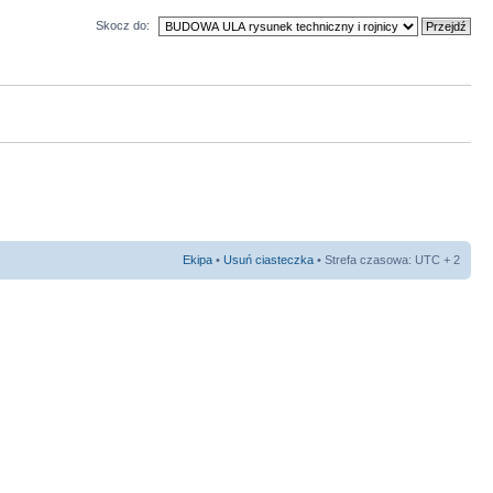
Skocz do:
Ekipa
•
Usuń ciasteczka
• Strefa czasowa: UTC + 2