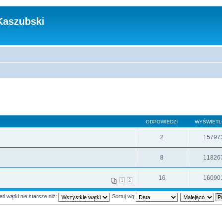
Kaszubski
ODPOWIEDZI
WYŚWIET
2
15797
8
11826
16
16090
1
2
tl wątki nie starsze niż:
Sortuj wg