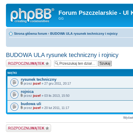
Forum Pszczelarskie - Ul 
GG
Strona główna forum
‹
BUDOWA ULA rysunek techniczny i rojnicy
BUDOWA ULA rysunek techniczny i rojnicy
Napisz wątek
WĄTKI
rysunek techniczny
przez
jozef
» 27 gru 2011, 20:17
rojnica
przez
jozef
» 03 lis 2013, 15:50
budowa uli
przez
jozef
» 20 lut 2011, 11:17
Wyświe
Napisz wątek