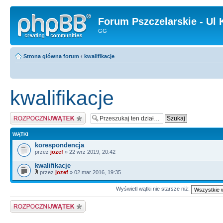
Forum Pszczelarskie - Ul 
GG
Strona główna forum
‹
kwalifikacje
kwalifikacje
Napisz wątek
WĄTKI
korespondencja
przez
jozef
» 22 wrz 2019, 20:42
kwalifikacje
przez
jozef
» 02 mar 2016, 19:35
Wyświetl wątki nie starsze niż:
Napisz wątek