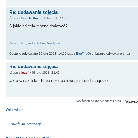
Re: dodawanie zdjęcia
przez
BeeTheOne
» 30 lis 2023, 15:26
A jakie zdjęcia można dodawać?
___________________________________
Zobacz ofertę na lacobel we Wrocławiu!
Ostatnio edytowano 12 gru 2023, 14:59 przez
BeeTheOne
, łącznie edytowano 1 raz
Re: dodawanie zdjęcia
przez
jozef
» 08 gru 2023, 21:42
jak piszesz tekst to po niżej po lewej jest dodaj zdjęcie
Wyświetl posty nie starsze niż:
Odpowiedz
Powrót do Informacje