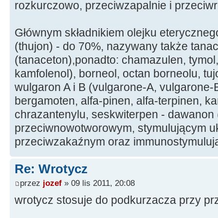
rozkurczowo, przeciwzapalnie i przeciw
Głównym składnikiem olejku eterycznego
(thujon) - do 70%, nazywany także tan
(tanaceton),ponadto: chamazulen, tymol
kamfolenol), borneol, octan borneolu, tuj
wulgaron A i B (vulgarone-A, vulgarone-B),
bergamoten, alfa-pinen, alfa-terpinen, ka
chrazantenylu, seskwiterpen - dawanon 
przeciwnowotworowym, stymulującym uk
przeciwzakaźnym oraz immunostymulują
Re: Wrotycz
przez
jozef
» 09 lis 2011, 20:08
wrotycz stosuje do podkurzacza przy pr