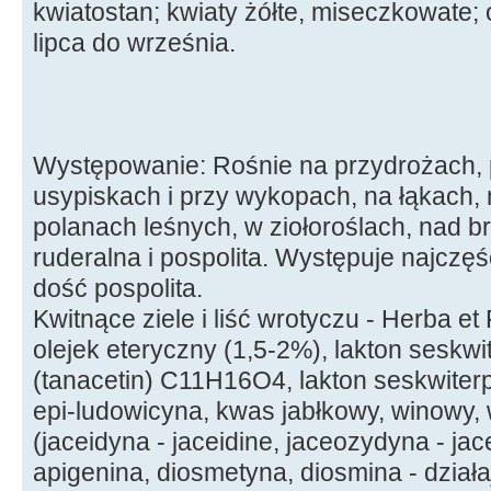
kwiatostan; kwiaty żółte, miseczkowate; 
lipca do września.
Występowanie: Rośnie na przydrożach,
usypiskach i przy wykopach, na łąkach, 
polanach leśnych, w ziołoroślach, nad b
ruderalna i pospolita. Występuje najcz
dość pospolita.
Kwitnące ziele i liść wrotyczu - Herba et
olejek eteryczny (1,5-2%), lakton seskw
(tanacetin) C11H16O4, lakton seskwiter
epi-ludowicyna, kwas jabłkowy, winowy, 
(jaceidyna - jaceidine, jaceozydyna - ja
apigenina, diosmetyna, diosmina - działa