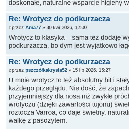
doskonałe, naturalne wsparcie higieny w
Re: Wrotycz do podkurzacza
przez
Ania77
» 30 kwi 2026, 12:00
Wrotycz to klasyka – sama też dodaję 
podkurzacza, bo dym jest wyjątkowo łag
Re: Wrotycz do podkurzacza
przez
pszczółkakrysia52
» 15 lip 2026, 15:27
U mnie wrotycz to też absolutny hit i st
każdego przeglądu. Nie dość, że zapach 
przyjemniejszy dla nosa niż zwykłe próc
wrotyczu (dzięki zawartości tujonu) świe
roztocza Varroa, co daje świetny, natur
walkę z pasożytem.