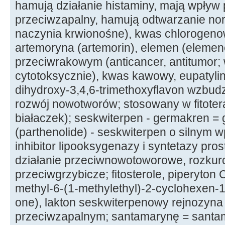
hamują działanie histaminy, mają wpływ
przeciwzapalny, hamują odtwarzanie nora
naczynia krwionośne), kwas chlorogenow
artemoryna (artemorin), elemen (elemene
przeciwrakowym (anticancer, antitumor;
cytotoksycznie), kwas kawowy, eupatylinę
dihydroxy-3,4,6-trimethoxyflavon wzbud
rozwój nowotworów; stosowany w fitotera
białaczek); seskwiterpen - germakren = 
(parthenolide) - seskwiterpen o silnym 
inhibitor lipooksygenazy i syntetazy pr
działanie przeciwnowotoworowe, rozkurc
przeciwgrzybicze; fitosterole, piperyton
methyl-6-(1-methylethyl)-2-cyclohexen-
one), lakton seskwiterpenowy rejnozyna 
przeciwzapalnym; santamarynę = santam