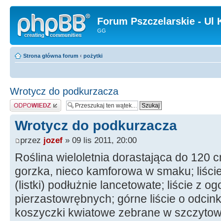
Forum Pszczelarskie - Ul 
GG
Strona główna forum
‹
pożytki
Wrotycz do podkurzacza
Odpowiedz
Wrotycz do podkurzacza
przez
jozef
» 09 lis 2011, 20:00
Roślina wieloletnia dorastająca do 120 c
gorzka, nieco kamforowa w smaku; liście
(listki) podłużnie lancetowate; liście z 
pierzastowrębnych; górne liście o odcin
koszyczki kwiatowe zebrane w szczytowy