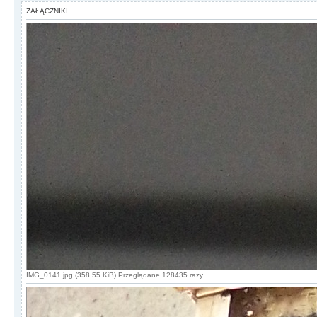
ZAŁĄCZNIKI
IMG_0141.jpg (358.55 KiB) Przeglądane 128435 razy