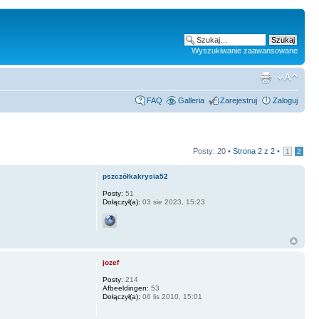
Wyszukiwanie zaawansowane
FAQ
Galleria
Zarejestruj
Zaloguj
Posty: 20 •
Strona
2
z
2
•
1
2
pszczółkakrysia52
Posty:
51
Dołączył(a):
03 sie 2023, 15:23
jozef
Posty:
214
Afbeeldingen:
53
Dołączył(a):
06 lis 2010, 15:01