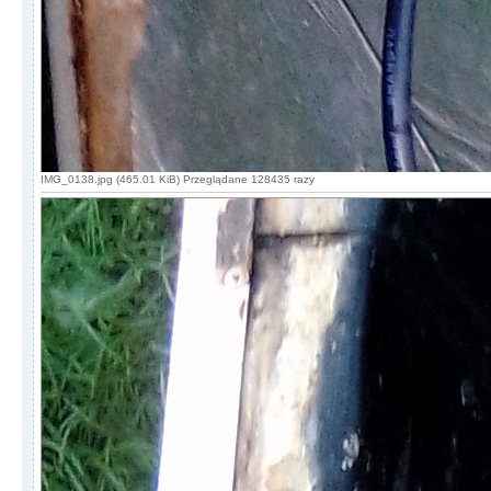
IMG_0138.jpg (465.01 KiB) Przeglądane 128435 razy