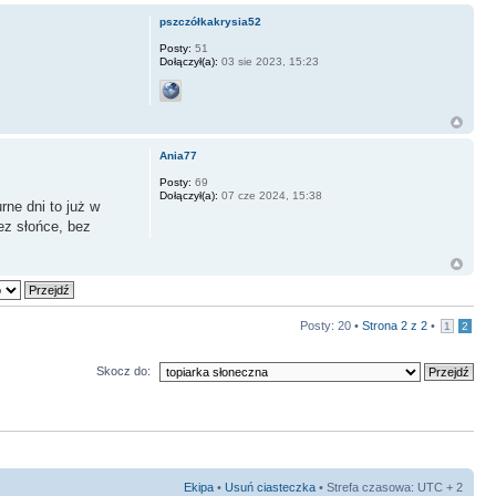
pszczółkakrysia52
Posty:
51
Dołączył(a):
03 sie 2023, 15:23
Ania77
Posty:
69
Dołączył(a):
07 cze 2024, 15:38
rne dni to już w
ez słońce, bez
Posty: 20 •
Strona
2
z
2
•
1
2
Skocz do:
Ekipa
•
Usuń ciasteczka
• Strefa czasowa: UTC + 2