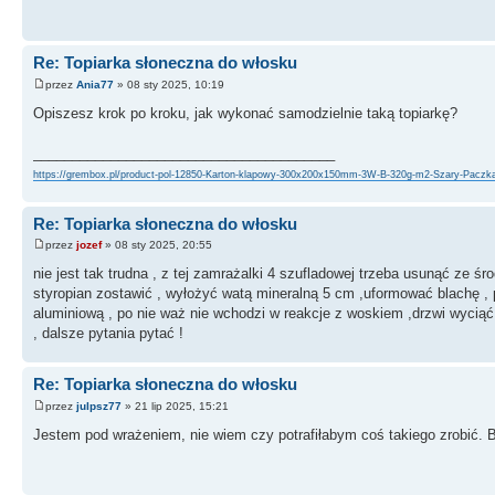
Re: Topiarka słoneczna do włosku
przez
Ania77
» 08 sty 2025, 10:19
Opiszesz krok po kroku, jak wykonać samodzielnie taką topiarkę?
_______________________________________
https://grembox.pl/product-pol-12850-Karton-klapowy-300x200x150mm-3W-B-320g-m2-Szary-Paczka
Re: Topiarka słoneczna do włosku
przez
jozef
» 08 sty 2025, 20:55
nie jest tak trudna , z tej zamrażalki 4 szufladowej trzeba usunąć ze śro
styropian zostawić , wyłożyć watą mineralną 5 cm ,uformować blachę ,
aluminiową , po nie waż nie wchodzi w reakcje z woskiem ,drzwi wyciąć 
, dalsze pytania pytać !
Re: Topiarka słoneczna do włosku
przez
julpsz77
» 21 lip 2025, 15:21
Jestem pod wrażeniem, nie wiem czy potrafiłabym coś takiego zrobić.