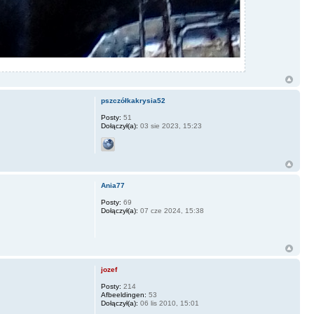
pszczółkakrysia52
Posty:
51
Dołączył(a):
03 sie 2023, 15:23
Ania77
Posty:
69
Dołączył(a):
07 cze 2024, 15:38
jozef
Posty:
214
Afbeeldingen:
53
Dołączył(a):
06 lis 2010, 15:01