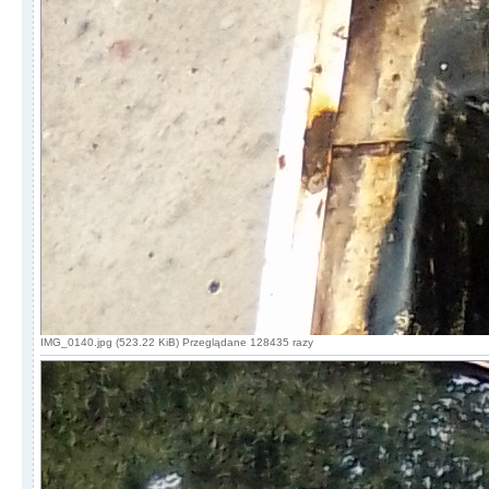
IMG_0140.jpg (523.22 KiB) Przeglądane 128435 razy