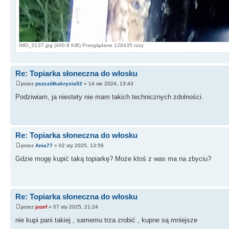
IMG_0137.jpg (400.8 KiB) Przeglądane 128435 razy
Re: Topiarka słoneczna do włosku
przez
pszczółkakrysia52
» 14 sie 2024, 13:43
Podziwiam, ja niestety nie mam takich technicznych zdolności.
Re: Topiarka słoneczna do włosku
przez
Ania77
» 02 sty 2025, 13:56
Gdzie mogę kupić taką topiarkę? Może ktoś z was ma na zbyciu?
Re: Topiarka słoneczna do włosku
przez
jozef
» 07 sty 2025, 21:24
nie kupi pani takiej , samemu trza zrobić , kupne są mniejsze