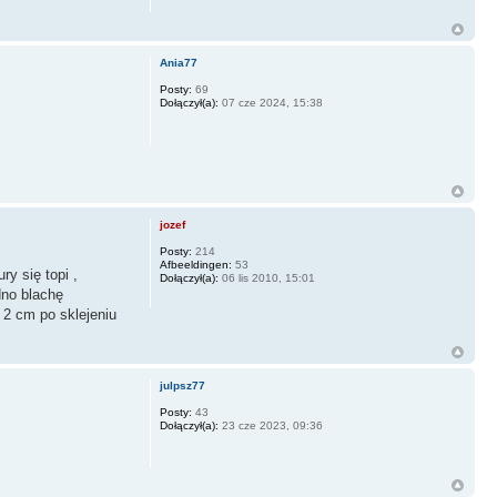
Ania77
Posty:
69
Dołączył(a):
07 cze 2024, 15:38
jozef
Posty:
214
Afbeeldingen:
53
ry się topi ,
Dołączył(a):
06 lis 2010, 15:01
dno blachę
 2 cm po sklejeniu
julpsz77
Posty:
43
Dołączył(a):
23 cze 2023, 09:36