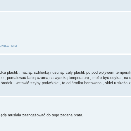
-200-szt.html
dka plastik , naciąć szlifierką i usunąć cały plastik po pod wpływem temperatu
 po , pomalować farbą czarną na wysoką temperaturę , może być ocyka , na 
środek , wstawić szyby podwójnie , ta od środka hartowana , sklei u skaża z
 Będę musiała zaangażować do tego zadana brata.