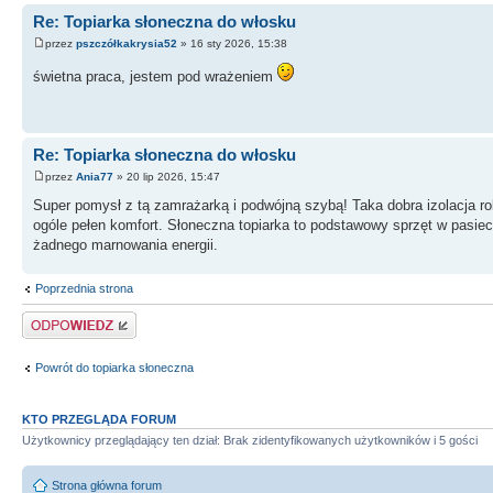
Re: Topiarka słoneczna do włosku
przez
pszczółkakrysia52
» 16 sty 2026, 15:38
świetna praca, jestem pod wrażeniem
Re: Topiarka słoneczna do włosku
przez
Ania77
» 20 lip 2026, 15:47
Super pomysł z tą zamrażarką i podwójną szybą! Taka dobra izolacja ro
ogóle pełen komfort. Słoneczna topiarka to podstawowy sprzęt w pasiece
żadnego marnowania energii.
Poprzednia strona
Odpowiedz
Powrót do topiarka słoneczna
KTO PRZEGLĄDA FORUM
Użytkownicy przeglądający ten dział: Brak zidentyfikowanych użytkowników i 5 gości
Strona główna forum