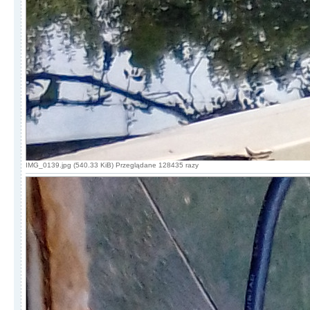
IMG_0139.jpg (540.33 KiB) Przeglądane 128435 razy