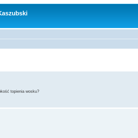
Kaszubski
bkość topienia wosku?