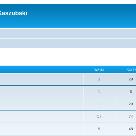
Kaszubski
WĄTKI
POST
3
29
1
8
1
20
17
74
9
48