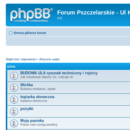
Forum Pszczelarskie - Ul 
GG
Strona główna forum
Wątki bez odpowiedzi
•
Aktywne wątki
DZIAŁ
BUDOWA ULA rysunek techniczny i rojnicy
Jak zbudować własny UL, rodzaje uli
Wiróka
Budowa miodarek, opinie
topiarka słoneczna
topiarka słoneczna
pożytki
Moja pasieka
Pokaż nam swoją pasiekę.