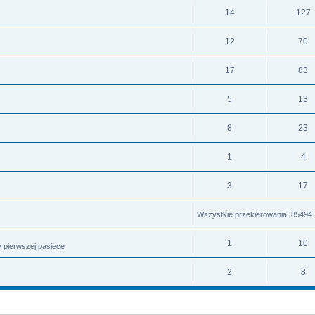
14
127
12
70
17
83
5
13
8
23
1
4
3
17
Wszystkie przekierowania: 85494
1
10
 pierwszej pasiece
2
8