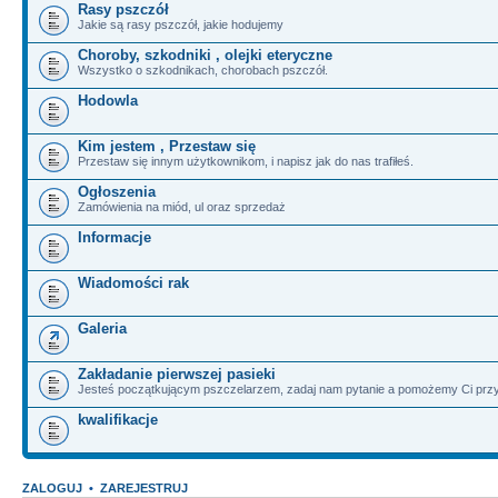
Rasy pszczół
Jakie są rasy pszczół, jakie hodujemy
Choroby, szkodniki , olejki eteryczne
Wszystko o szkodnikach, chorobach pszczół.
Hodowla
Kim jestem , Przestaw się
Przestaw się innym użytkownikom, i napisz jak do nas trafiłeś.
Ogłoszenia
Zamówienia na miód, ul oraz sprzedaż
Informacje
Wiadomości rak
Galeria
Zakładanie pierwszej pasieki
Jesteś początkującym pszczelarzem, zadaj nam pytanie a pomożemy Ci przy
kwalifikacje
ZALOGUJ
•
ZAREJESTRUJ