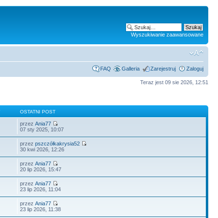
Wyszukiwanie zaawansowane
FAQ
Galleria
Zarejestruj
Zaloguj
Teraz jest 09 sie 2026, 12:51
Y
OSTATNI POST
przez
Ania77
07 sty 2025, 10:07
przez
pszczółkakrysia52
30 kwi 2026, 12:26
przez
Ania77
20 lip 2026, 15:47
przez
Ania77
23 lip 2026, 11:04
przez
Ania77
23 lip 2026, 11:38