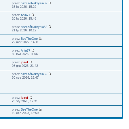
przez
pszczółkakrysia52
15 lip 2026, 15:29
przez
Ania77
20 lip 2026, 15:46
przez
pszczółkakrysia52
21 lip 2026, 10:12
przez
BeeTheOne
22 mar 2022, 14:11
przez
Ania77
30 kwi 2026, 11:56
przez
jozef
08 gru 2023, 21:42
przez
pszczółkakrysia52
30 cze 2026, 15:47
przez
jozef
23 sty 2026, 17:31
przez
BeeTheOne
19 cze 2023, 13:50