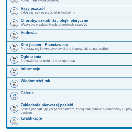
Pokaż nam swoją pasiekę.
Rasy pszczół
Jakie są rasy pszczół, jakie hodujemy
Choroby, szkodniki , olejki eteryczne
Wszystko o szkodnikach, chorobach pszczół.
Hodowla
Kim jestem , Przestaw się
Przestaw się innym użytkownikom, i napisz jak do nas trafiłeś.
Ogłoszenia
Zamówienia na miód, ul oraz sprzedaż
Informacje
Wiadomości rak
Galeria
Zakładanie pierwszej pasieki
Jesteś początkującym pszczelarzem, zadaj nam pytanie a pomożemy Ci przy
pasiece
kwalifikacje