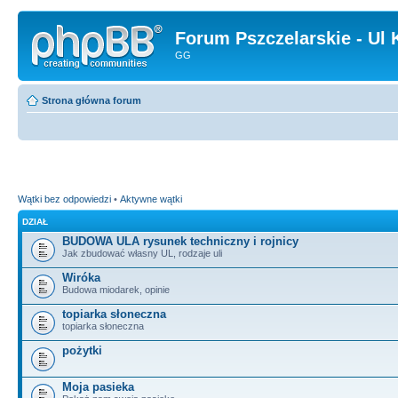
Forum Pszczelarskie - Ul 
GG
Strona główna forum
Wątki bez odpowiedzi
•
Aktywne wątki
DZIAŁ
BUDOWA ULA rysunek techniczny i rojnicy
Jak zbudować własny UL, rodzaje uli
Wiróka
Budowa miodarek, opinie
topiarka słoneczna
topiarka słoneczna
pożytki
Moja pasieka