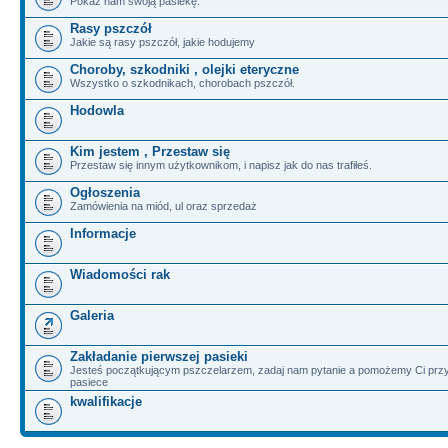
Pokaż nam swoją pasiekę.
Rasy pszczół
Jakie są rasy pszczół, jakie hodujemy
Choroby, szkodniki , olejki eteryczne
Wszystko o szkodnikach, chorobach pszczół.
Hodowla
Kim jestem , Przestaw się
Przestaw się innym użytkownikom, i napisz jak do nas trafiłeś.
Ogłoszenia
Zamówienia na miód, ul oraz sprzedaż
Informacje
Wiadomości rak
Galeria
Zakładanie pierwszej pasieki
Jesteś początkującym pszczelarzem, zadaj nam pytanie a pomożemy Ci przy
pasiece
kwalifikacje