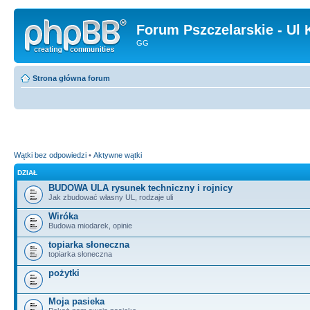
Forum Pszczelarskie - Ul 
GG
Strona główna forum
Wątki bez odpowiedzi
•
Aktywne wątki
DZIAŁ
BUDOWA ULA rysunek techniczny i rojnicy
Jak zbudować własny UL, rodzaje uli
Wiróka
Budowa miodarek, opinie
topiarka słoneczna
topiarka słoneczna
pożytki
Moja pasieka