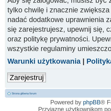
Aby się zalogować, musisz być z
tylko chwilę i znacznie zwiększ
nadać dodatkowe uprawnienia z
się zarejestrujesz, upewnij się
oraz politykę prywatności. Upewn
wszystkie regulaminy umieszczo
Warunki użytkowania
|
Polity
Zarejestruj
Strona główna forum
Powered by
phpBB
® F
Przyjazne użytkownikom po