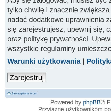
Aby się zalogować, musisz być z
tylko chwilę i znacznie zwiększ
nadać dodatkowe uprawnienia z
się zarejestrujesz, upewnij się
oraz politykę prywatności. Upewn
wszystkie regulaminy umieszczo
Warunki użytkowania
|
Polity
Zarejestruj
Strona główna forum
Powered by
phpBB
® F
Przyjazne użytkownikom po