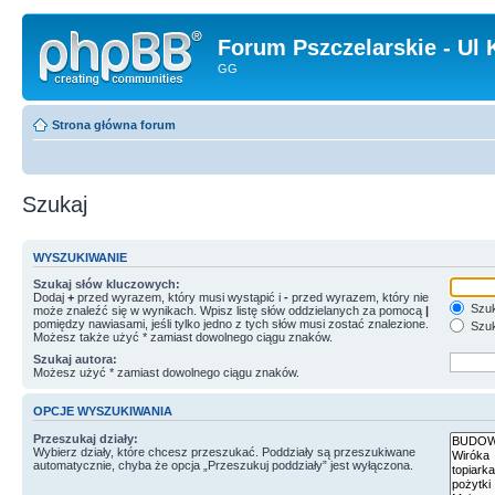
Forum Pszczelarskie - Ul 
GG
Strona główna forum
Szukaj
WYSZUKIWANIE
Szukaj słów kluczowych:
Dodaj
+
przed wyrazem, który musi wystąpić i
-
przed wyrazem, który nie
Szuk
może znaleźć się w wynikach. Wpisz listę słów oddzielanych za pomocą
|
pomiędzy nawiasami, jeśli tylko jedno z tych słów musi zostać znalezione.
Szuk
Możesz także użyć * zamiast dowolnego ciągu znaków.
Szukaj autora:
Możesz użyć * zamiast dowolnego ciągu znaków.
OPCJE WYSZUKIWANIA
Przeszukaj działy:
Wybierz działy, które chcesz przeszukać. Poddziały są przeszukiwane
automatycznie, chyba że opcja „Przeszukuj poddziały” jest wyłączona.