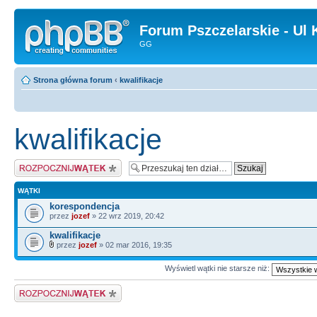
Forum Pszczelarskie - Ul 
GG
Strona główna forum
‹
kwalifikacje
kwalifikacje
Napisz wątek
WĄTKI
korespondencja
przez
jozef
» 22 wrz 2019, 20:42
kwalifikacje
przez
jozef
» 02 mar 2016, 19:35
Wyświetl wątki nie starsze niż:
Napisz wątek