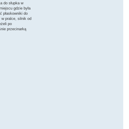
ka do słupka w
miejscu gdzie była
ć płaskowniki do
 pralce, silnik od
żeli po
śnie przecinarką