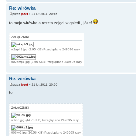
Re: wirówka
przez
jozef
» 21 lut 2011, 20:45
to moja wirówka a reszta zdjęci w galerii , józef
ZAŁĄCZNIKI
w2aph3.jpg (2.95 KiB) Przeglądane 249696 razy
002amp1.jpg (2.55 KiB) Przeglądane 249696 razy
Re: wirówka
przez
jozef
» 21 lut 2011, 20:50
to
ZAŁĄCZNIKI
w1io6.jpg (44.73 KiB) Przeglądane 249695 razy
006kv2.jpg (20.56 KiB) Przeglądane 249695 razy