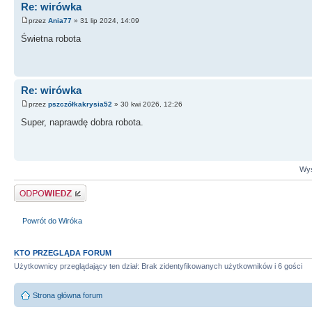
Re: wirówka
przez
Ania77
» 31 lip 2024, 14:09
Świetna robota
Re: wirówka
przez
pszczółkakrysia52
» 30 kwi 2026, 12:26
Super, naprawdę dobra robota.
Wyś
Odpowiedz
Powrót do Wiróka
KTO PRZEGLĄDA FORUM
Użytkownicy przeglądający ten dział: Brak zidentyfikowanych użytkowników i 6 gości
Strona główna forum