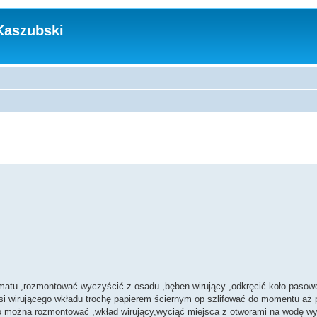
Kaszubski
tomatu ,rozmontować wyczyścić z osadu ,bęben wirujący ,odkręcić koło pasow
osi wirującego wkładu trochę papierem ściernym op szlifować do momentu aż 
kko można rozmontować ,wkład wirujący,wyciąć miejsca z otworami na wodę wy