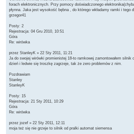
forach elektronicznych. Przy pomocy doświadczonego elektronika(chyba 
płynna. Jaka jest wysokość bębna , do którego wkładamy ramki i tego 
grzegor41
Posty: 2
Rejestracja: 04 Gru 2010, 10:51
Góra
Re: wirówka
przez StanleyK » 22 Sty 2011, 11:21
Ja do swojej wirówki promienistej 18-to ramkowej zamontowałem silnik
dzień i ledwie się troszkę zagrzeje, tak że zero problemów z nim.
Pozdrawiam
Stanley
StanleyK
Posty: 15
Rejestracja: 21 Sty 2011, 10:29
Góra
Re: wirówka
przez jozef » 22 Sty 2011, 12:11
moja też się nie grzeje to silnik od pralki automat siemensa