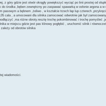
, z góry gdzie jest otwór okrągły powiększyć wyciąć po linii prostej od słup
ek do środka ,bęben zewnętrzny po zaspawać spawarką w osłonie argona a w 
 pasowym a bębnem ,żeliwo , w kształcie trzech łap lup czterech ,przykręci
05 cala , a umocowani dla silnika zamocować odwrotnie jak był zamocowany w
podłączyć ,ma różne obroty.resztę trochę pokombinować i trochę pomyśleć ,je
nika w miejscu gdzie jest pas klinowy pogłębić , uruchomić silnik i równocze
 zależy od obrotów silnika
tej wiadomości.