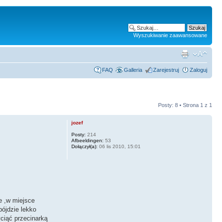
Wyszukiwanie zaawansowane
FAQ
Galleria
Zarejestruj
Zaloguj
Posty: 8 • Strona
1
z
1
jozef
Posty:
214
Afbeeldingen:
53
Dołączył(a):
06 lis 2010, 15:01
e ,w miejsce
pójdzie lekko
ciąć przecinarką