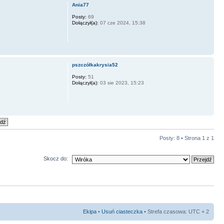
Ania77
Posty:
69
Dołączył(a):
07 cze 2024, 15:38
pszczółkakrysia52
Posty:
51
Dołączył(a):
03 sie 2023, 15:23
Posty: 8 • Strona
1
z
1
Skocz do:
Ekipa
•
Usuń ciasteczka
• Strefa czasowa: UTC + 2