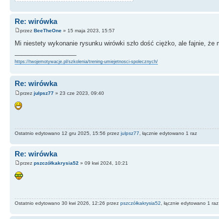
Re: wirówka
przez
BeeTheOne
» 15 maja 2023, 15:57
Mi niestety wykonanie rysunku wirówki szło dość ciężko, ale fajnie, ż
__________________
https://twojemotywacje.pl/szkolenia/trening-umiejetnosci-spolecznych/
Re: wirówka
przez
julpsz77
» 23 cze 2023, 09:40
Ostatnio edytowano 12 gru 2025, 15:56 przez
julpsz77
, łącznie edytowano 1 raz
Re: wirówka
przez
pszczółkakrysia52
» 09 kwi 2024, 10:21
Ostatnio edytowano 30 kwi 2026, 12:26 przez
pszczółkakrysia52
, łącznie edytowano 1 raz