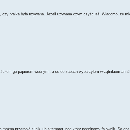
, czy pralka była używana. Jeżeli używana czym czyściłeś. Wiadomo, że mió
czyściłem go papierem wodnym , a co do zapach wyparzyłem wrzątnikiem ani ś
można przerobić silnik lub alternator, pod który podpinamy falownik. Są on