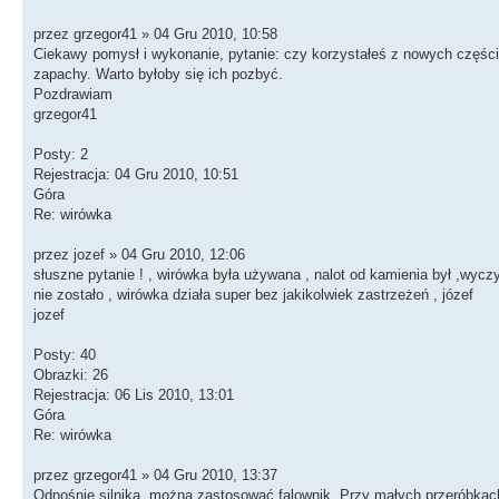
przez grzegor41 » 04 Gru 2010, 10:58
Ciekawy pomysł i wykonanie, pytanie: czy korzystałeś z nowych części
zapachy. Warto byłoby się ich pozbyć.
Pozdrawiam
grzegor41
Posty: 2
Rejestracja: 04 Gru 2010, 10:51
Góra
Re: wirówka
przez jozef » 04 Gru 2010, 12:06
słuszne pytanie ! , wirówka była używana , nalot od kamienia był ,wy
nie zostało , wirówka działa super bez jakikolwiek zastrzeżeń , józef
jozef
Posty: 40
Obrazki: 26
Rejestracja: 06 Lis 2010, 13:01
Góra
Re: wirówka
przez grzegor41 » 04 Gru 2010, 13:37
Odnośnie silnika, można zastosować falownik. Przy małych przeróbkach 