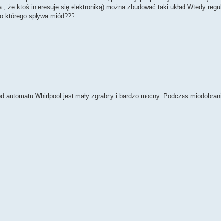
, że ktoś interesuje się elektroniką) można zbudować taki układ.Wtedy regul
do którego spływa miód???
 od automatu Whirlpool jest mały zgrabny i bardzo mocny. Podczas miodobran