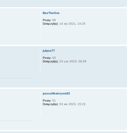
BeeTheOne
Posty:
69
Dołączył(a):
14 sty 2021, 14:25
julpsz77
Posty:
43
Dołączył(a):
23 cze 2023, 09:36
pszczółkakrysia52
Posty:
51
Dołączył(a):
03 sie 2023, 15:23