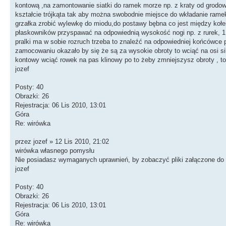
kontową ,na zamontowanie siatki do ramek morze np. z kraty od grodowej
kształcie trójkąta tak aby można swobodnie miejsce do wkładanie ram
grzałka zrobić wylewkę do miodu,do postawy bębna co jest między kołem
płaskowników przyspawać na odpowiednią wysokość nogi np. z rurek, 1,
pralki ma w sobie rozruch trzeba to znaleźć na odpowiedniej końcówce 
zamocowaniu okazało by się że są za wysokie obroty to wciąć na osi sil
kontowy wciąć rowek na pas klinowy po to żeby zmniejszysz obroty , to
jozef
Posty: 40
Obrazki: 26
Rejestracja: 06 Lis 2010, 13:01
Góra
Re: wirówka
przez jozef » 12 Lis 2010, 21:02
wirówka własnego pomysłu
Nie posiadasz wymaganych uprawnień, by zobaczyć pliki załączone do 
jozef
Posty: 40
Obrazki: 26
Rejestracja: 06 Lis 2010, 13:01
Góra
Re: wirówka